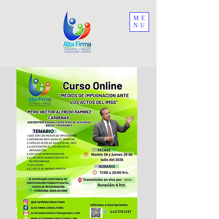
ME
NU