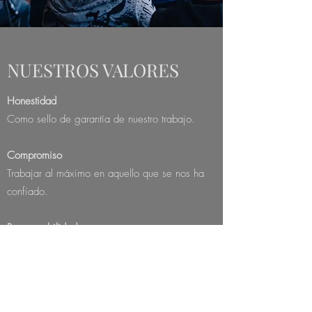
NUESTROS VALORES
Honestidad
Como sello de garantía de nuestro trabajo.​
Compromiso
Trabajar al máximo en aquello que se nos ha
confiado.​
Responsabilidad
En todo lo que hacemos para satisfacer al
máximo las necesidades, deseos y
expectativas de nuestros clientes.​