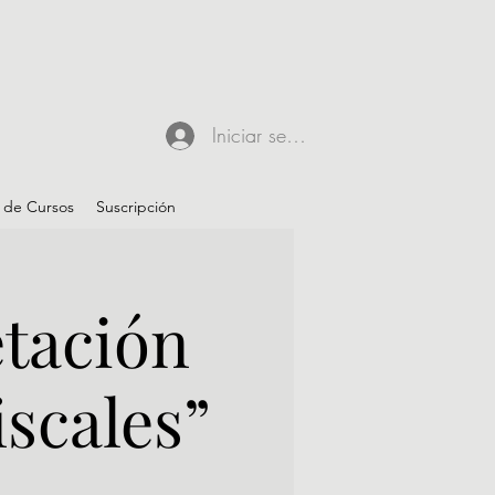
Iniciar sesión
 de Cursos
Suscripción
etación
scales”