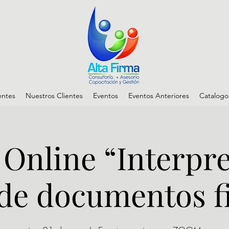
entes
Nuestros Clientes
Eventos
Eventos Anteriores
Catalogo
Online “Interpr
 de documentos fi