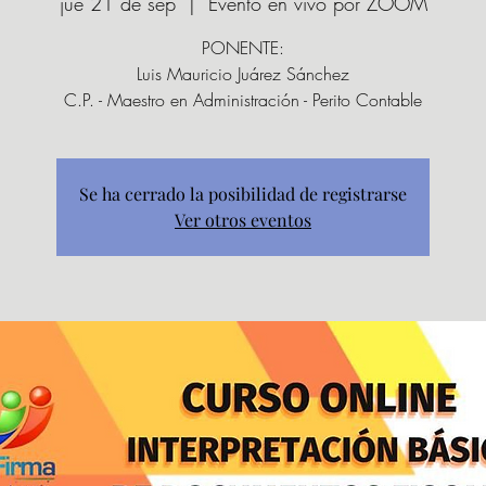
jue 21 de sep
  |  
Evento en vivo por ZOOM
PONENTE:
Luis Mauricio Juárez Sánchez
C.P. - Maestro en Administración - Perito Contable
Se ha cerrado la posibilidad de registrarse
Ver otros eventos