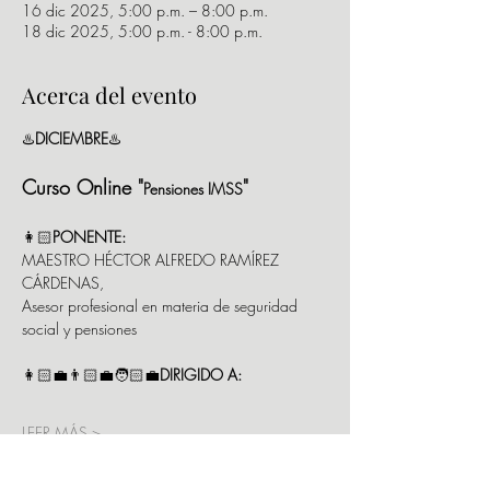
16 dic 2025, 5:00 p.m. – 8:00 p.m.
18 dic 2025, 5:00 p.m. - 8:00 p.m.
Acerca del evento
♨️
DICIEMBRE
♨️
Curso Online "
"
Pensiones IMSS
👩🏻
PONENTE:
MAESTRO HÉCTOR ALFREDO RAMÍREZ 
CÁRDENAS,
Asesor profesional en materia de seguridad 
social y pensiones
👩🏻‍💼👨🏻‍💼🧑🏻‍💼
DIRIGIDO A:
LEER MÁS >