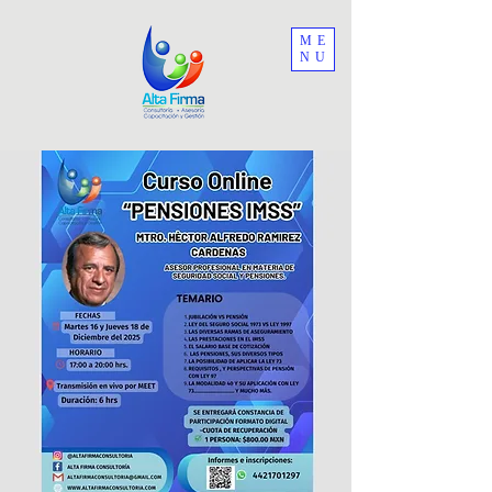
ME
NU