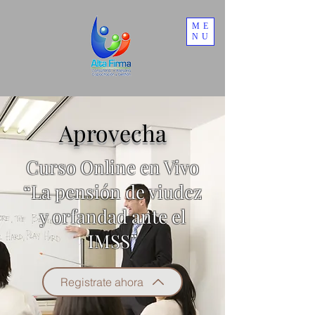
ME
NU
Aprovecha
Curso Online en Vivo
“La pensión de viudez
y orfandad ante el
IMSS”
Registrate ahora