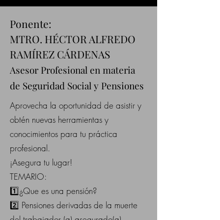
Ponente:
MTRO. HÉCTOR ALFREDO
RAMÍREZ CÁRDENAS
Asesor Profesional en materia
de Seguridad Social y Pensiones
Aprovecha la oportunidad de asistir y
obtén nuevas herramientas y
conocimientos para tu práctica
profesional.
¡Asegura tu lugar!
TEMARIO:
1️⃣¿Que es una pensión?
2️⃣ Pensiones derivadas de la muerte
del trabajador (a) asegurado(a)